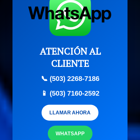
ATENCIÓN AL
CLIENTE
📞 (503) 2268-7186
📱 (503) 7160-2592
LLAMAR AHORA
WHATSAPP