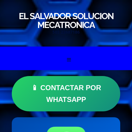
EL SALVADOR SOLUCION
MECATRONICA
503 22687186
Skip to content
📱 CONTACTAR POR
WHATSAPP