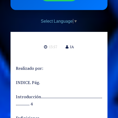
Select Language
▼
```
13:57
IA
Realizado por:
INDICE. Pág.
Introducción..........................................................
............. 4
Definiciones...........................................................