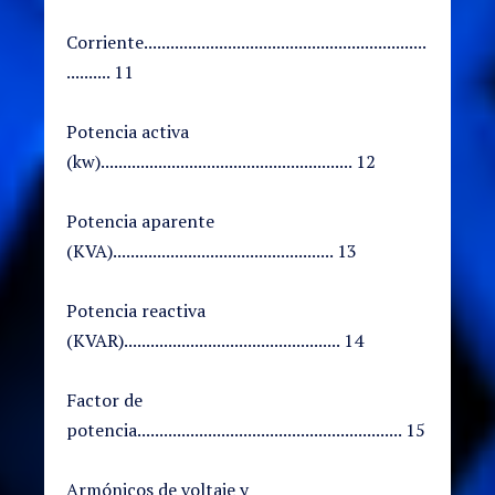
Corriente................................................................
.......... 11
Potencia activa
(kw)......................................................... 12
Potencia aparente
(KVA).................................................. 13
Potencia reactiva
(KVAR)................................................. 14
Factor de
potencia............................................................ 15
Armónicos de voltaje y