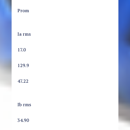
Prom
Ia rms
17.0
129.9
47.22
Ib rms
34.90