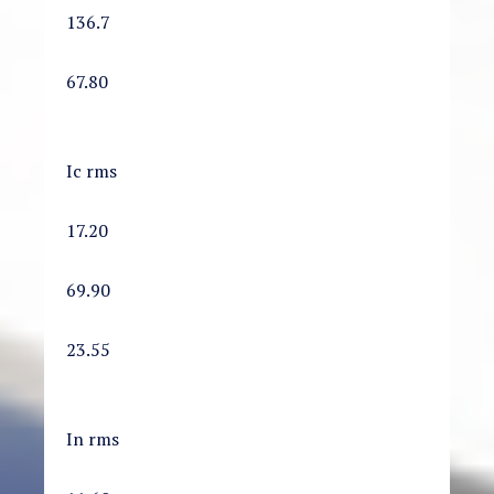
136.7
67.80
Ic rms
17.20
69.90
23.55
In rms