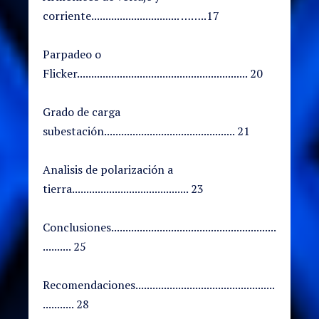
corriente............................... ……..17
Parpadeo o
Flicker............................................................ 20
Grado de carga
subestación.............................................. 21
Analisis de polarización a
tierra......................................... 23
Conclusiones..........................................................
.......... 25
Recomendaciones.................................................
........... 28