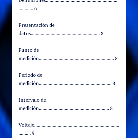
............ 6
Presentación de
datos........................................................ 8
Punto de
medición............................................................. 8
Periodo de
medición........................................................... 8
Intervalo de
medición......................................................... 8
Voltaje.....................................................................
.......... 9