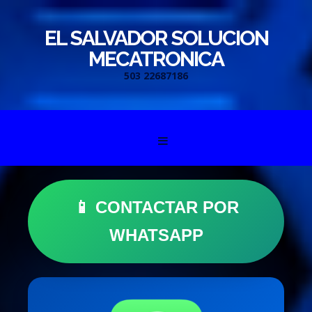
EL SALVADOR SOLUCION
MECATRONICA
503 22687186
Skip to content
📱 CONTACTAR POR
WHATSAPP