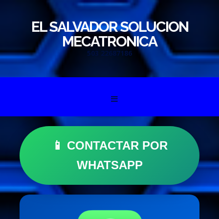
EL SALVADOR SOLUCION
MECATRONICA
503 22687186
Skip to content
📱 CONTACTAR POR
WHATSAPP