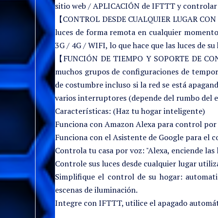
sitio web / APLICACIÓN de IFTTT y controlar s
【CONTROL DESDE CUALQUIER LUGAR CON LA AP
luces de forma remota en cualquier momento y
3G / 4G / WIFI, lo que hace que las luces de s
【FUNCIÓN DE TIEMPO Y SOPORTE DE CONTRO
muchos grupos de configuraciones de temporiz
de costumbre incluso si la red se está apaga
varios interruptores (depende del rumbo del e
Características: (Haz tu hogar inteligente)
Funciona con Amazon Alexa para control por vo
Funciona con el Asistente de Google para el 
Controla tu casa por voz: "Alexa, enciende las 
Controle sus luces desde cualquier lugar utili
Simplifique el control de su hogar: automati
escenas de iluminación.
Integre con IFTTT, utilice el apagado automáti