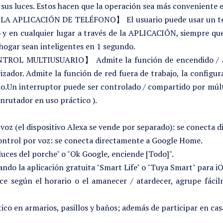
us luces. Estos hacen que la operación sea más conveniente e
LICACIÓN DE TELÉFONO】 El usuario puede usar un teléfo
 en cualquier lugar a través de la APLICACIÓN, siempre que
u hogar sean inteligentes en 1 segundo.
L MULTIUSUARIO】 Admite la función de encendido / apag
ador. Admite la función de red fuera de trabajo, la config
ndo.Un interruptor puede ser controlado / compartido por múlt
nrutador en uso práctico ).
z (el dispositivo Alexa se vende por separado): se conecta d
control por voz: se conecta directamente a Google Home.
luces del porche" o "Ok Google, enciende [Todo]".
zando la aplicación gratuita "Smart Life" o "Tuya Smart" para 
ce según el horario o el amanecer / atardecer, agrupe fácil
co en armarios, pasillos y baños; además de participar en casa