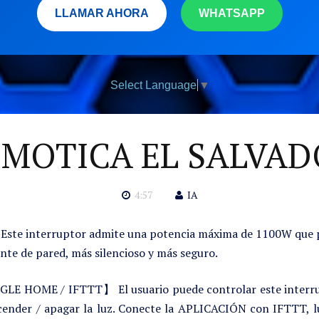
LLAMAR AHORA
WHATSAPP
Select Language
▼
MOTICA EL SALVAD
4:57
IA
interruptor admite una potencia máxima de 1100W que pued
ente de pared, más silencioso y más seguro.
E / IFTTT】 El usuario puede controlar este interruptor
ncender / apagar la luz. Conecte la APLICACIÓN con IFTTT, l