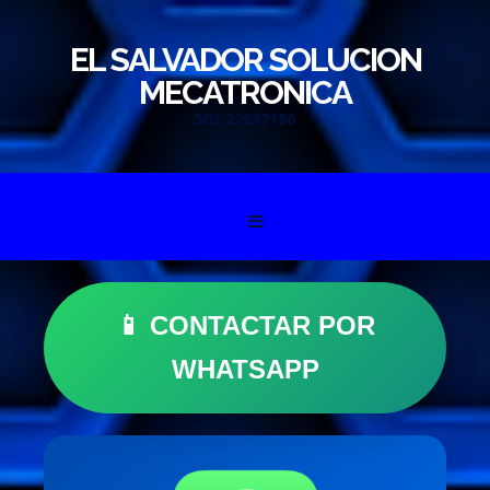
EL SALVADOR SOLUCION
MECATRONICA
503 22687186
Skip to content
📱 CONTACTAR POR
WHATSAPP