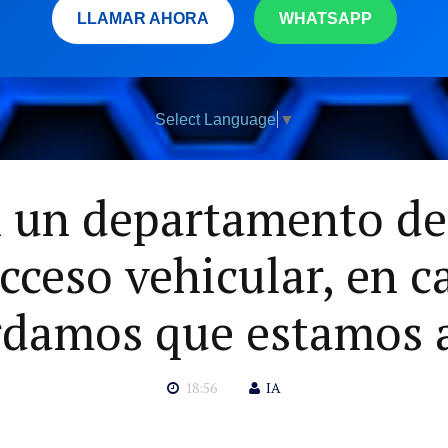
LLAMAR AHORA
WHATSAPP
Select Language
▼
 un departamento de 
cceso vehicular, en 
ordamos que estamos a
18:56
IA