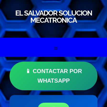
EL SALVADOR SOLUCION
MECATRONICA
503 22687186
Skip to content
📱 CONTACTAR POR
WHATSAPP