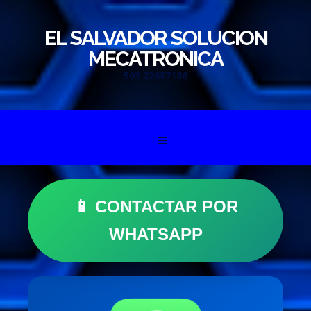
EL SALVADOR SOLUCION
MECATRONICA
503 22687186
Skip to content
📱 CONTACTAR POR
WHATSAPP