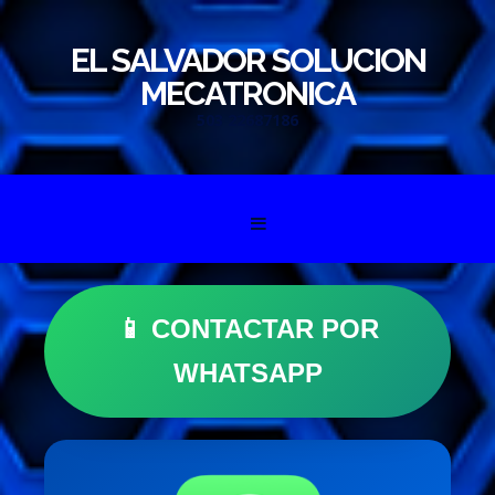
EL SALVADOR SOLUCION
MECATRONICA
503 22687186
Skip to content
📱 CONTACTAR POR
WHATSAPP