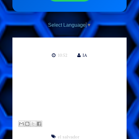
Select Language
▼
```
10:52
IA
Graduado de Ingeniero Electricista de la Universidad Politécnica de El Salvador .
Graduado de Técnico en Ingeniería Eléctrica opción Potencia, ITCA
 Supervisor
de Montaje y Obra Eléctrica.
 Control de Costos.
 Control de Tiempo.
.
el salvador