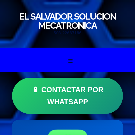
EL SALVADOR SOLUCION
MECATRONICA
503 22687186
Skip to content
📱 CONTACTAR POR
WHATSAPP