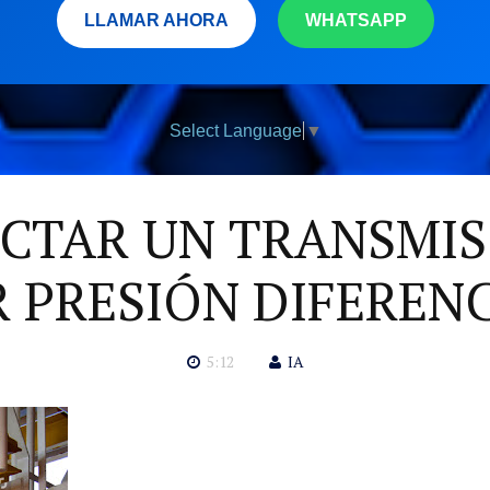
LLAMAR AHORA
WHATSAPP
Select Language
▼
TAR UN TRANSMIS
 PRESIÓN DIFEREN
5:12
IA