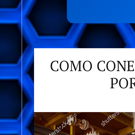
```
COMO CONEC
POR