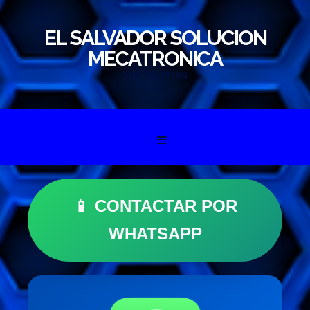
EL SALVADOR SOLUCION
MECATRONICA
503 22687186
Skip to content
📱 CONTACTAR POR
WHATSAPP