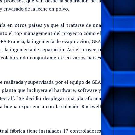
s procesos, que van desde la separación de la
y envasado de la leche en polvo.
ñía en otros países ya que al tratarse de una
anto el top management del proyecto como el
GEA Francia, la ingeniería de evaporación; GEA
 la ingeniería de separación. Así el proyecto
as colaborando conjuntamente en varios países
e realizada y supervisada por el equipo de GEA
 planta que incluyera el hardware, software y
Nectalí. “Se decidió desplegar una plataforma
a buena experiencia con la solución Rockwell
ual fábrica tiene instalados 17 controladores