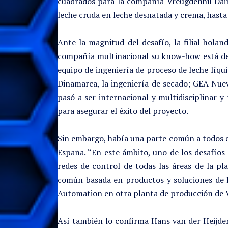
cuadrados para la compañía Vreugdenhil Dairy
leche cruda en leche desnatada y crema, hasta
Ante la magnitud del desafío, la filial hola
compañía multinacional su know-how está de
equipo de ingeniería de proceso de leche líqu
Dinamarca, la ingeniería de secado; GEA Nuev
pasó a ser internacional y multidisciplinar 
para asegurar el éxito del proyecto.
Sin embargo, había una parte común a todos el
España. “En este ámbito, uno de los desafíos
redes de control de todas las áreas de la pl
común basada en productos y soluciones de I
Automation en otra planta de producción de V
Así también lo confirma Hans van der Heijden