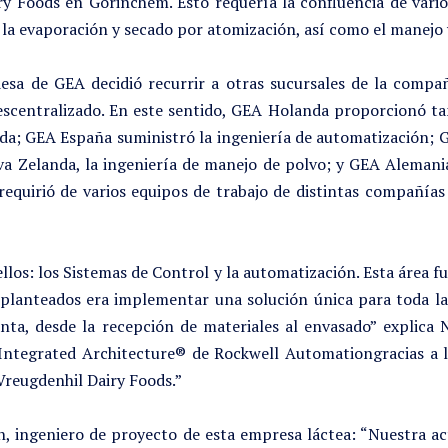
 Foods en Gorinchem. Esto requería la confluencia de vario
 la evaporación y secado por atomización, así como el manejo 
ndesa de GEA decidió recurrir a otras sucursales de la compa
scentralizado. En este sentido, GEA Holanda proporcionó t
ida; GEA España suministró la ingeniería de automatización; 
a Zelanda, la ingeniería de manejo de polvo; y GEA Alemania,
y requirió de varios equipos de trabajo de distintas compañí
los: los Sistemas de Control y la automatización. Esta área fu
 planteados era implementar una solución única para toda la
anta, desde la recepción de materiales al envasado” explica 
ntegrated Architecture® de Rockwell Automationgracias a l
reugdenhil Dairy Foods.”
, ingeniero de proyecto de esta empresa láctea: “Nuestra act