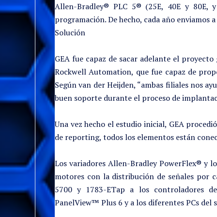
Allen-Bradley® PLC 5® (25E, 40E y 80E, y 
programación. De hecho, cada año enviamos a 
Solución
GEA fue capaz de sacar adelante el proyecto 
Rockwell Automation, que fue capaz de prop
Según van der Heijden, “ambas filiales nos a
buen soporte durante el proceso de implantac
Una vez hecho el estudio inicial, GEA procedi
de reporting, todos los elementos están conec
Los variadores Allen-Bradley PowerFlex® y los
motores con la distribución de señales por
5700 y 1783-ETap a los controladores de 
PanelView™ Plus 6 y a los diferentes PCs del 