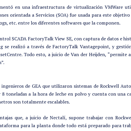
mentó en una infraestructura de virtualización VMWare util
ones orientada a Servicios (SOA) fue usada para este objet
ogs, etc. entre los diferentes softwares que la componen.
control SCADA FactoryTalk View SE, con captura de datos e his
g se realizó a través de FactoryTalk Vantagepoint, y gestión
ssetCentre. Todo esto, a juicio de Van der Heijden, “permite 
n”.
os ingenieros de GEA que utilizaron sistemas de Rockwell Auto
 8 toneladas a la hora de leche en polvo y cuenta con una ca
metros son totalmente escalables.
ntajas que, a juicio de Nectalí, supone trabajar con Rockw
lataforma para la planta donde todo está preparado para tra