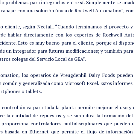
do problemas para integrarlos entre sí. Simplemente se aña
trabajar con una solución única de Rockwell Automation”, co
io cliente, según Nectali. “Cuando terminamos el proyecto 
uede hablar directamente con los expertos de Rockwell Aut
cidente. Esto es muy bueno para el cliente, porque al dispon
de un integrador para futuras modificaciones; y también para
tros colegas del Servicio Local de GEA”.
utomation, los operarios de Vreugdenhil Dairy Foods pueden
n común y generalizada como Microsoft Excel. Estos informes 
rtphones o tablets.
e control única para toda la planta permite mejorar el uso y 
ce la cantidad de repuestos y se simplifica la formación d
roporciona controladores multidisciplinares que pueden uti
 basada en Ethernet que permite el flujo de información 