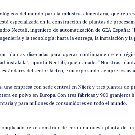
lógicos del mundo para la industria alimentaria, que repres
stá especializada en la construcción de plantas de procesami
jandro Nectalí, ingeniero de automatización de GEA España: 
ingeniería y la tecnología; hasta la entrega, la instalación y l
trar plantas diseñadas para operar continuamente en régim
d instalada”, apunta Nectalí, quien añade: “Nuestras planta
s estándares del sector lácteo, e incorporando siempre los av
s, una empresa con sede central en Nijerk y tres plantas de 
ntera en polvo en Europa. Con tres fábricas y 900 granjeros 
entaria y para millones de consumidores en todo el mundo.
 complicado reto: construir de cero una nueva planta de p