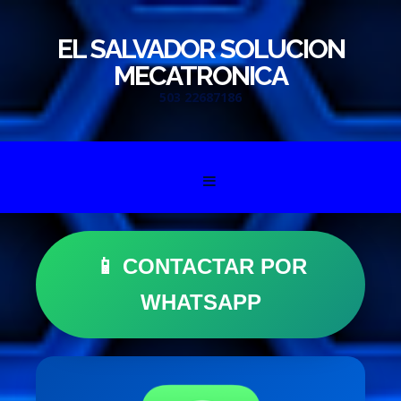
EL SALVADOR SOLUCION
MECATRONICA
503 22687186
Skip to content
📱 CONTACTAR POR
WHATSAPP