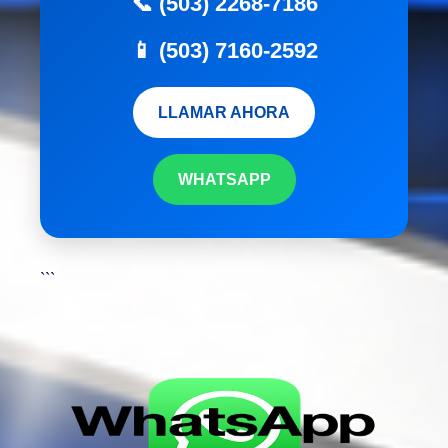
📞 (503) 2268-7186
📱 (503) 7160-2592
LLAMAR AHORA
WHATSAPP
```