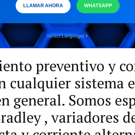
LLAMAR AHORA
WHATSAPP
Select Language
▼
nto preventivo y co
 cualquier sistema e
en general. Somos esp
radley , variadores d
cta y corriente alter