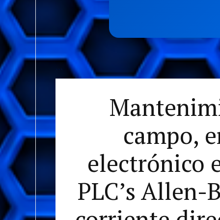
```
Mantenimie
campo, en
electrónico 
PLC’s Allen-B
corriente dire