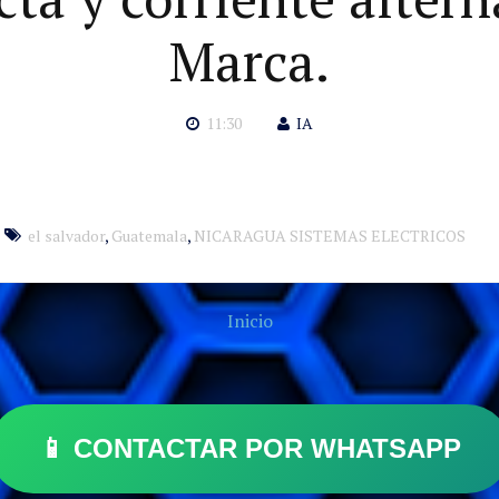
Marca.
11:30
IA
el salvador
,
Guatemala
,
NICARAGUA SISTEMAS ELECTRICOS
Inicio
📱 CONTACTAR POR WHATSAPP