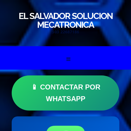
EL SALVADOR SOLUCION
MECATRONICA
503 22687186
Skip to content
📱 CONTACTAR POR
WHATSAPP