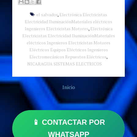
el salvador
,
Electrónica Electricistas
Electricidad IluminaciónMateriales eléctricos
Ingenieros Electricistas Motores
,
Electrónica
Electricistas Electricidad IluminaciónMateriales
eléctricos Ingenieros Electricistas Motores
Eléctricos Equipos Eléctricos Ingenieros
Electromecánicos Repuestos Eléctricos
,
NICARAGUA SISTEMAS ELECTRICOS
Inicio
📱 CONTACTAR POR
WHATSAPP