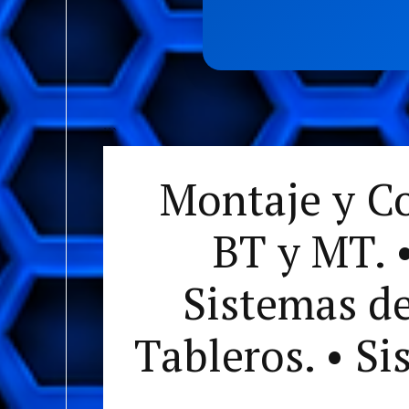
```
Montaje y Co
BT y MT. 
Sistemas de
Tableros. • S