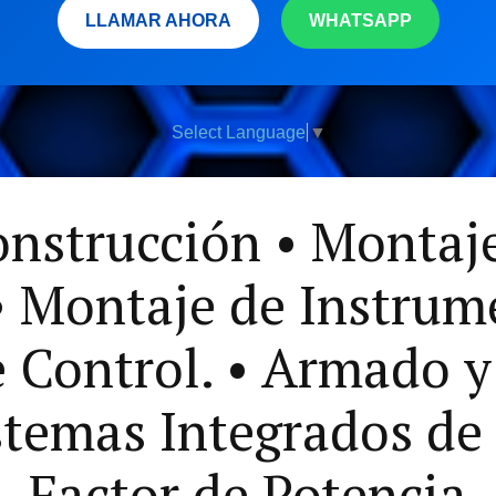
LLAMAR AHORA
WHATSAPP
Select Language
▼
nstrucción • Montaje
• Montaje de Instrum
 Control. • Armado 
istemas Integrados de
Factor de Potencia