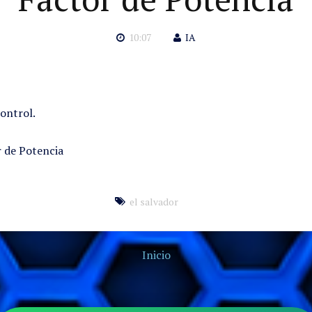
10:07
IA
ontrol.
r de Potencia
el salvador
Inicio