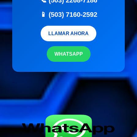
📞 (503) 2268-7186
📱 (503) 7160-2592
LLAMAR AHORA
WHATSAPP
```