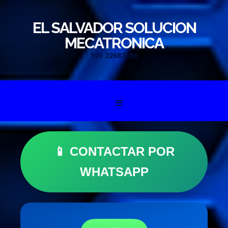
EL SALVADOR SOLUCION
MECATRONICA
503 22687186
Skip to content
📱 CONTACTAR POR
WHATSAPP