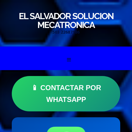
EL SALVADOR SOLUCION
MECATRONICA
503 22687186
Skip to content
📱 CONTACTAR POR
WHATSAPP