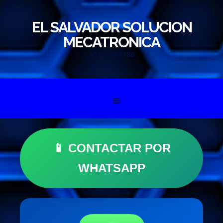
EL SALVADOR SOLUCION
MECATRONICA
503 22687186
Skip to content
📱 CONTACTAR POR
WHATSAPP