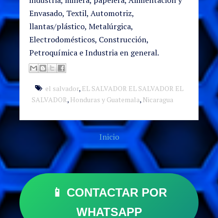
Envasado, Textil, Automotriz,
llantas/plástico, Metalúrgica,
Electrodomésticos, Construcción,
Petroquímica e Industria en general.
el salvador
,
EL SALVADOR EL SALVADOR EL
SALVADOR
,
Honduras y Guatemala
,
Nicaragua
Inicio
📱 CONTACTAR POR
WHATSAPP