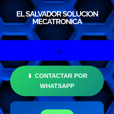
EL SALVADOR SOLUCION
MECATRONICA
503 22687186
Skip to content
📱 CONTACTAR POR
WHATSAPP