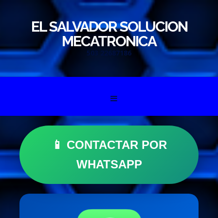
EL SALVADOR SOLUCION
MECATRONICA
503 22687186
Skip to content
📱 CONTACTAR POR
WHATSAPP