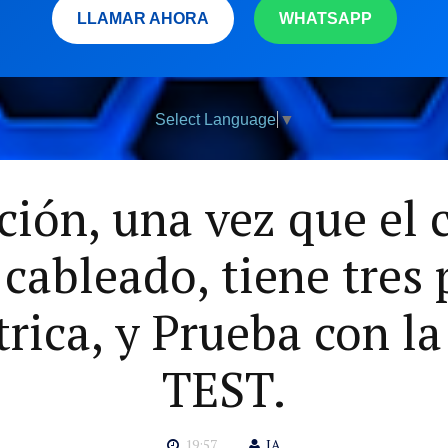
LLAMAR AHORA
WHATSAPP
Select Language
▼
ación, una vez que el 
cableado, tiene tres p
trica, y Prueba con l
TEST.
19:57
IA