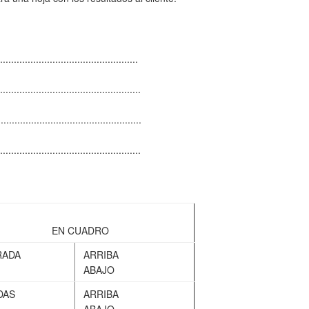
...............................................
...............................................
................................................
................................................
EN CUADRO
RADA
ARRIBA
ABAJO
DAS
ARRIBA
ABAJO