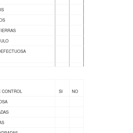
OS
OS
TIERRAS
GULO
 DEFECTUOSA
CONTROL
SI
NO
OSA
ADAS
AS
ADRADAS