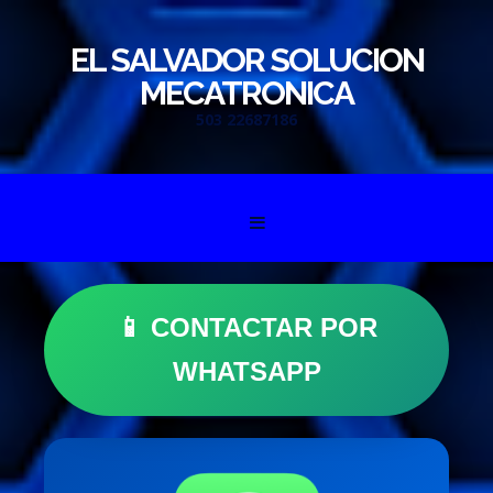
EL SALVADOR SOLUCION
MECATRONICA
503 22687186
Skip to content
📱 CONTACTAR POR
WHATSAPP