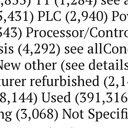
,431) PLC (2,940) P
43) Processor/Contro
is (4,292) see allCo
ew other (see detail
rer refurbished (2,1
(8,144) Used (391,316)
g (3,068) Not Specif