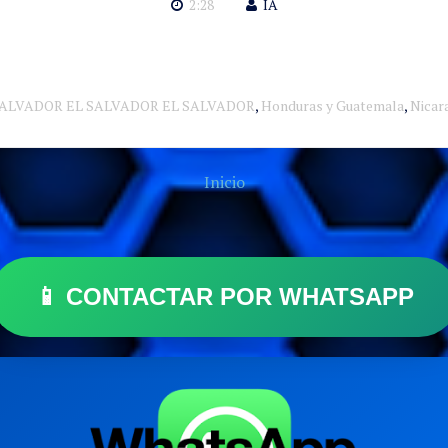
2:28
IA
SALVADOR EL SALVADOR EL SALVADOR
,
Honduras y Guatemala
,
Nicar
Inicio
📱 CONTACTAR POR WHATSAPP