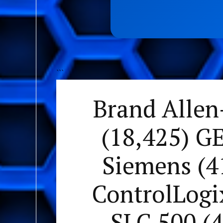
```
Brand Allen
(18,425) G
Siemens (41
ControlLogix
SLC 500 (4