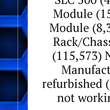
Module (15
Module (8,3
Rack/Chass
(115,573) N
Manufactu
refurbished 
not workin