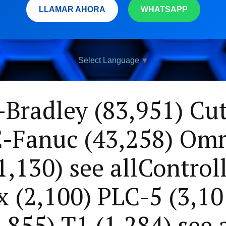
LLAMAR AHORA
WHATSAPP
Select Language
▼
-Bradley (83,951) C
E-Fanuc (43,258) Omr
,130) see allControl
 (2,100) PLC-5 (3,10
,855) T1 (1,284) see 