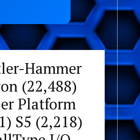
utler-Hammer
on (22,488)
ler Platform
1) S5 (2,218)
allType I/O