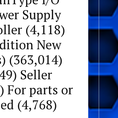
ower Supply
ller (4,118)
ndition New
s) (363,014)
49) Seller
 For parts or
ied (4,768)