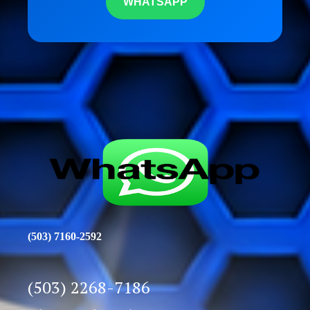
WHATSAPP
```
(503) 7160-2592
(503) 2268-7186