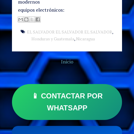
modernos
equipos electrónicos:
EL SALVADOR EL SALVADOR EL SALVADOR
,
Honduras y Guatemala
,
Nicaragua
Inicio
📱 CONTACTAR POR
WHATSAPP