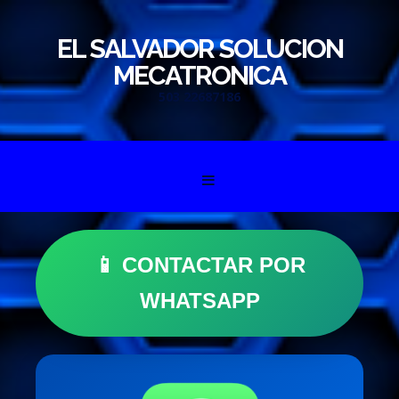
EL SALVADOR SOLUCION
MECATRONICA
503 22687186
Skip to content
📱 CONTACTAR POR
WHATSAPP