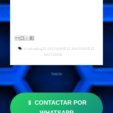
el salvador
,
EL SALVADOR EL SALVADOR EL
SALVADOR
Inicio
📱 CONTACTAR POR
WHATSAPP