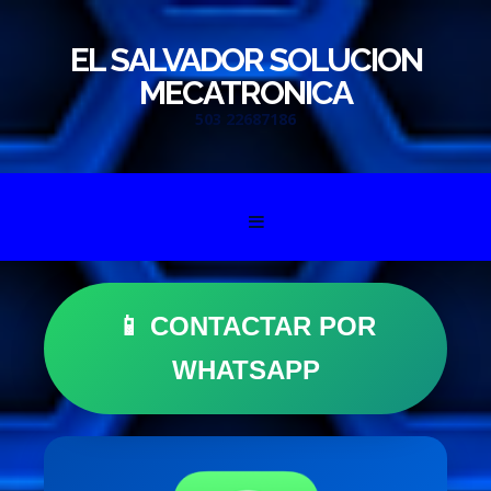
EL SALVADOR SOLUCION
MECATRONICA
503 22687186
Skip to content
📱 CONTACTAR POR
WHATSAPP