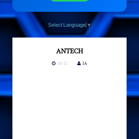
Select Language
▼
```
ANTECH
10:12
IA